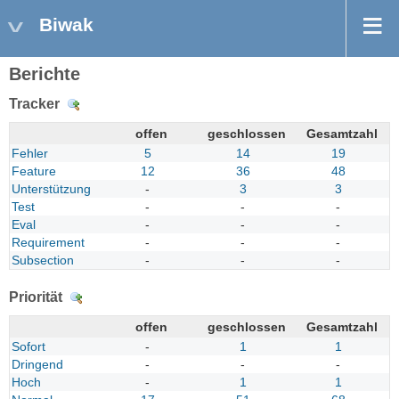
Biwak
Berichte
Tracker
Details
offen
geschlossen
Gesamtzahl
Fehler
5
14
19
Feature
12
36
48
Unterstützung
-
3
3
Test
-
-
-
Eval
-
-
-
Requirement
-
-
-
Subsection
-
-
-
Priorität
Details
offen
geschlossen
Gesamtzahl
Sofort
-
1
1
Dringend
-
-
-
Hoch
-
1
1