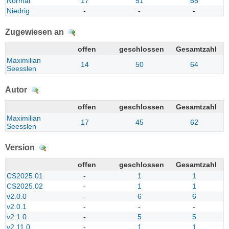
Normal
17
51
68
Niedrig
-
-
-
Zugewiesen an
Details
offen
geschlossen
Gesamtzahl
Maximilian
14
50
64
Seesslen
Autor
Details
offen
geschlossen
Gesamtzahl
Maximilian
17
45
62
Seesslen
Version
Details
offen
geschlossen
Gesamtzahl
CS2025.01
-
1
1
CS2025.02
-
1
1
v2.0.0
-
6
6
v2.0.1
-
-
-
v2.1.0
-
5
5
v2.11.0
-
1
1