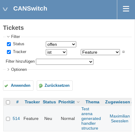
CANSwitch
Tickets
Filter
Status
Tracker
Filter hinzufügen
Optionen
Anwenden
Zurücksetzen
#
Tracker
Status
Priorität
Thema
Zugewiesen a
Test
arena
Maximilian
514
Feature
Neu
Normal
generated
Seesslen
handler
structure