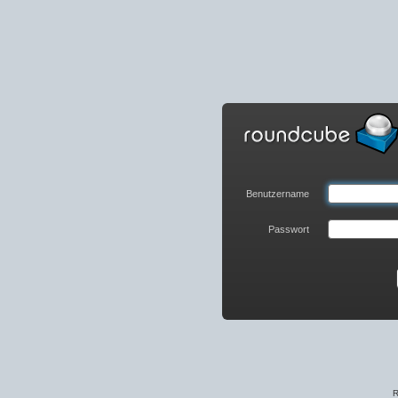
Roundcube
Webmail
Anmelden
Benutzername
Passwort
R