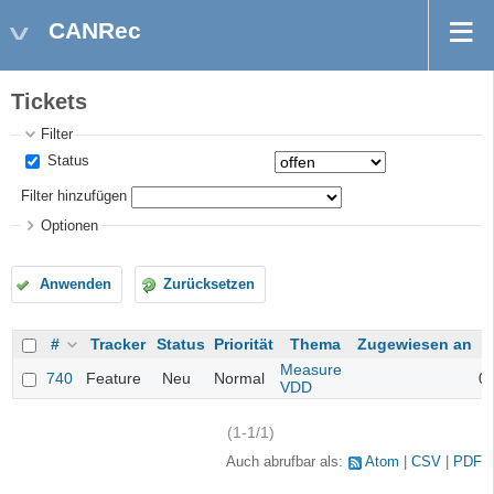
CANRec
Tickets
Filter
Status
Filter hinzufügen
Optionen
Anwenden
Zurücksetzen
#
Tracker
Status
Priorität
Thema
Zugewiesen an
Measure
740
Feature
Neu
Normal
09
VDD
(1-1/1)
Auch abrufbar als:
Atom
CSV
PDF