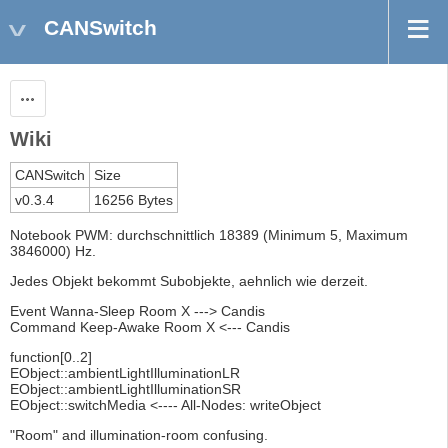
CANSwitch
Aktionen
Wiki
CANSwitch
Size
v0.3.4
16256 Bytes
Notebook PWM: durchschnittlich 18389 (Minimum 5, Maximum
3846000) Hz.
Jedes Objekt bekommt Subobjekte, aehnlich wie derzeit.
Event Wanna-Sleep Room X ---> Candis
Command Keep-Awake Room X <--- Candis
function[0..2]
EObject::ambientLightIlluminationLR
EObject::ambientLightIlluminationSR
EObject::switchMedia <---- All-Nodes: writeObject
"Room" and illumination-room confusing.