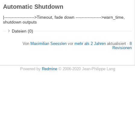
Automatic Shutdown
|-------------------->Timeout, fade down ----------------->warn_time,
shutdown outputs
Dateien (0)
Von
Maximilian Seesslen
vor
mehr als 2 Jahren
aktualisiert ·
8
Revisionen
Powered by
Redmine
© 2006-2020 Jean-Philippe Lang