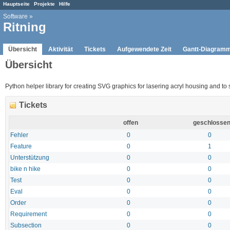
Hauptseite
Projekte
Hilfe
Software
»
Ritning
Übersicht
Aktivität
Tickets
Aufgewendete Zeit
Gantt-Diagram
Übersicht
Python helper library for creating SVG graphics for lasering acryl housing and to s
Tickets
offen
geschlosse
Fehler
0
0
Feature
0
1
Unterstützung
0
0
bike n hike
0
0
Test
0
0
Eval
0
0
Order
0
0
Requirement
0
0
Subsection
0
0