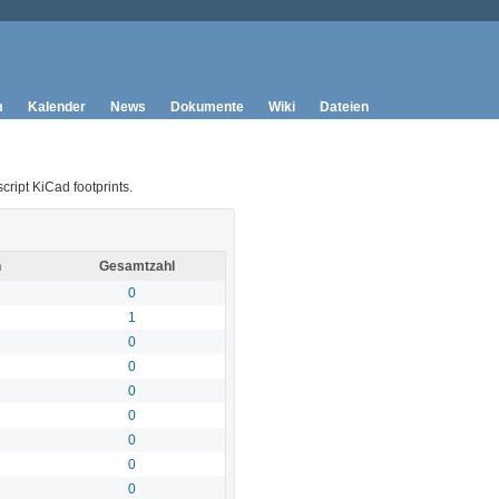
m
Kalender
News
Dokumente
Wiki
Dateien
cript KiCad footprints.
n
Gesamtzahl
0
1
0
0
0
0
0
0
0